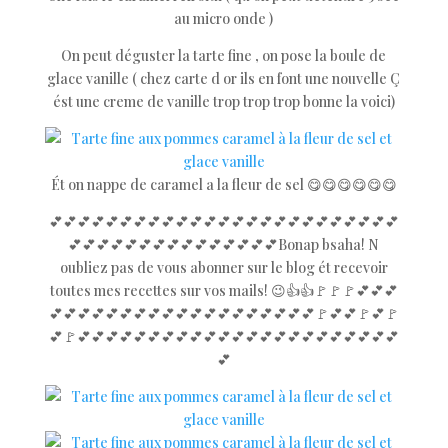
au micro onde )
On peut déguster la tarte fine , on pose la boule de
glace vanille ( chez carte d or ils en font une nouvelle Ç
ést une creme de vanille trop trop trop bonne la voici)
Ét on nappe de caramel a la fleur de sel 😋😋😋😋😋😋
💕💕💕💕💕💕💕💕💕💕💕💕💕💕💕💕💕💕💕💕💕💕💕💕💕
💕💕💕💕💕💕💕💕💕💕💕💕💕💕💕Bonap bsaha! N
oubliez pas de vous abonner sur le blog ét recevoir
toutes mes recettes sur vos mails! 😉👍👍🚩🚩🚩💕💕💕
💕💕💕💕💕💕💕💕💕💕💕💕💕💕💕💕💕💕💕🚩💕💕🚩💕🚩
💕🚩💕💕💕💕💕💕💕💕💕💕💕💕💕💕💕💕💕💕💕💕💕💕💕
💕