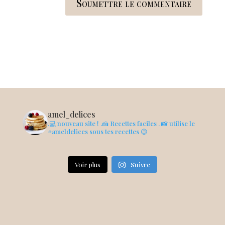
Soumettre le commentaire
amel_delices
.💻 nouveau site !
.🍰 Recettes faciles
. 📸 utilise le
#ameldelices sous tes recettes 😉
Voir plus
Suivre