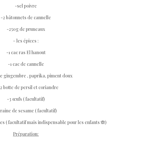
-sel poivre
-2 bâtonnets de cannelle
-250g de pruneaux
– les épices :
-1 cac ras El hanout
-1 cac de cannelle
 de gingembre , paprika, piment doux
/2 botte de persil et coriandre
-3 œufs ( facultatif)
raine de sesame ( facultatif)
 ( facultatif mais indispensable pour les enfants 🙈)
Préparation: