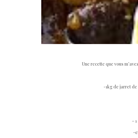
Une recette que vous m’avez 
-1kg de jarret de
– 1
-e