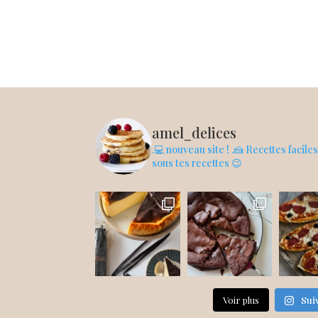
amel_delices
.💻 nouveau site !
.🍰 Recettes facile
sous tes recettes 😉
Voir plus
Sui