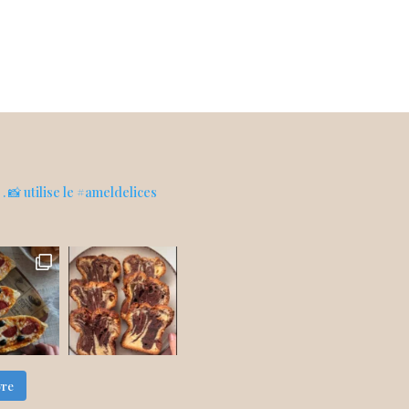
s
. 📸 utilise le #ameldelices
vre