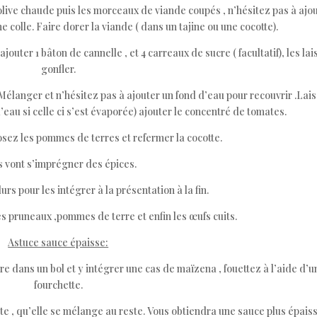
d’olive chaude puis les morceaux de viande coupés , n’hésitez pas à ajo
e colle. Faire dorer la viande ( dans un tajine ou une cocotte).
ajouter 1 bâton de cannelle , et 4 carreaux de sucre ( facultatif), les lai
gonfler.
.Mélanger et n’hésitez pas à ajouter un fond d’eau pour recouvrir .Lai
l’eau si celle ci s’est évaporée) ajouter le concentré de tomates.
posez les pommes de terres et refermer la cocotte.
s vont s’imprégner des épices.
urs pour les intégrer à la présentation à la fin.
es pruneaux ,pommes de terre et enfin les œufs cuits.
Astuce sauce épaisse:
e dans un bol et y intégrer une cas de maïzena , fouettez à l’aide d’u
fourchette.
e , qu’elle se mélange au reste. Vous obtiendra une sauce plus épaiss