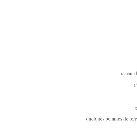
– 1/2 cac
– 1
-g
-quelques pommes de terres