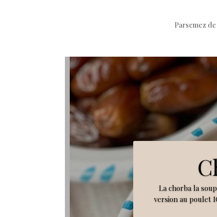
Parsemez de 
C
La chorba la sou
version au poulet I