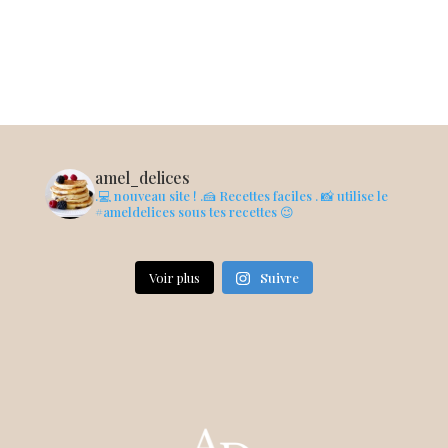
amel_delices
.💻 nouveau site !
.🍰 Recettes faciles
. 📸 utilise le
#ameldelices sous tes recettes 😉
Voir plus
Suivre