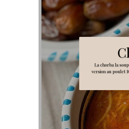
C
La chorba la sou
version au poulet I