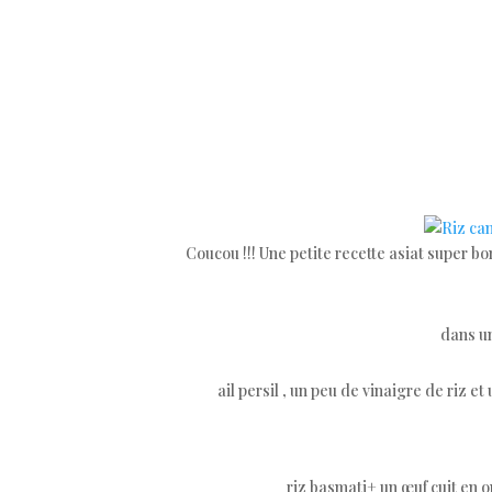
Coucou !!! Une petite recette asiat super b
dans u
ail persil , un peu de vinaigre de riz et
riz basmati+ un œuf cuit en 