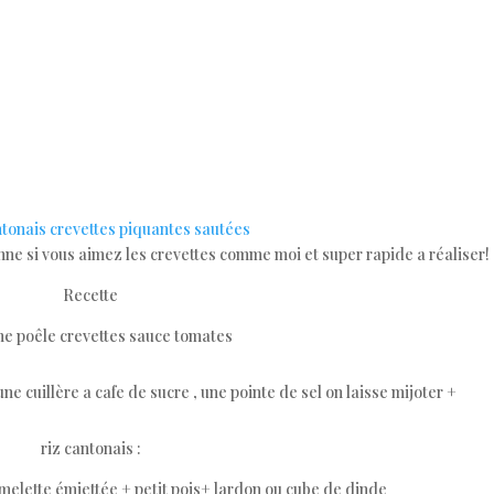
onne si vous aimez les crevettes comme moi et super rapide a réaliser!
Recette
ne poêle crevettes sauce tomates
 une cuillère a cafe de sucre , une pointe de sel on laisse mijoter +
riz cantonais :
omelette émiettée + petit pois+ lardon ou cube de dinde