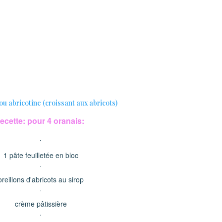
recette: pour 4 oranais:
·
1 pâte feuilletée en bloc
·
oreillons d'abricots au sirop
·
crème pâtissière
·