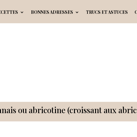
ECETTES
BONNES ADRESSES
TRUCS ET ASTUCES
nais ou abricotine (croissant aux abric