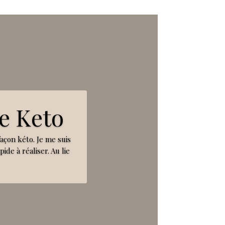
e Keto
façon kéto. Je me suis
ide à réaliser. Au lie