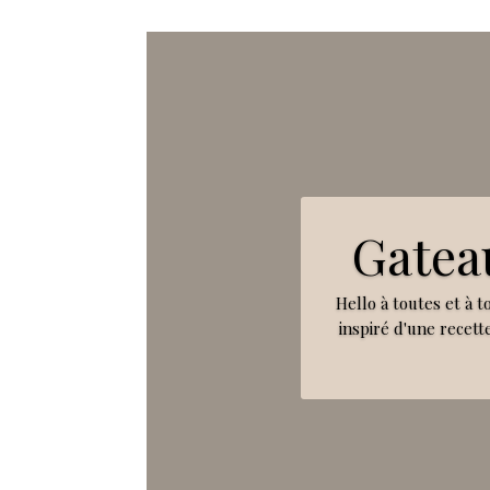
Gatea
Hello à toutes et à t
inspiré d'une recette