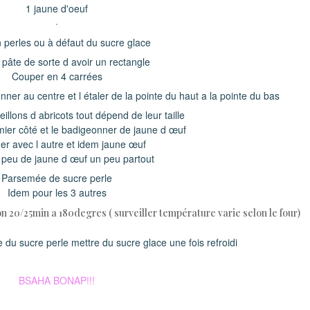
1 jaune d'oeuf
·
 perles ou à défaut du sucre glace
a pâte de sorte d avoir un rectangle
Couper en 4 carrées
nner au centre et l étaler de la pointe du haut a la pointe du bas
eillons d abricots tout dépend de leur taille
mier côté et le badigeonner de jaune d œuf
r avec l autre et idem jaune œuf
n peu de jaune d œuf un peu partout
Parsemée de sucre perle
Idem pour les 3 autres
n 20/25min a 180degres ( surveiller température varie selon le four)
 du sucre perle mettre du sucre glace une fois refroidi
BSAHA BONAP!!!