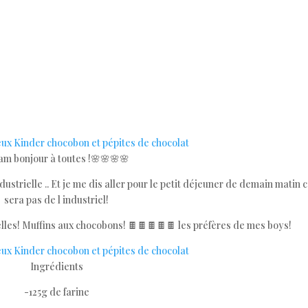
am bonjour à toutes !🌸🌸🌸🌸
dustrielle .. Et je me dis aller pour le petit déjeuner de demain matin 
sera pas de l industriel!
elles! Muffins aux chocobons! 🍫🍫🍫🍫🍫 les préfères de mes boys!
Ingrédients
-125g de farine