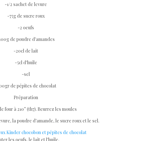
-1/2 sachet de levure
-75g de sucre roux
-2 oeufs
100g de poudre d'amandes
-20cl de lait
-5cl d'huile
-sel
00gr de pépites de chocolat
Préparation
le four à 210° (th7). Beurrez les moules
evure, la poudre d'amande, le sucre roux et le sel.
ter les oeufs, le lait et l'huile.