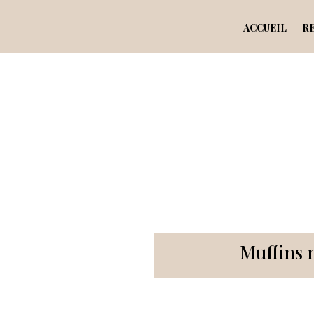
ACCUEIL
R
Muffins 