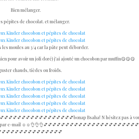
Bien mélanger.
es pépites de chocolat. et mélanger.
 les moules au 3/4 car la pâte peut déborder.
en pour avoir un joli doré) j'ai ajouté un chocobon par muffin😋😋😋
uster chauds, tièdes ou froids.
💕💕💕💕💕💕💕💕💕💕💕💕💕💕💕💕💕bonap Bsaha! N hésitez pas à vo
s par e-mail ☺️☺️👌👌👌💕💕💕💕💕💕💕💕💕💕💕💕💕💕💕💕💕💕💕💕💕
💕💕💕💕💕💕💕💕💕💕💕💕💕💕