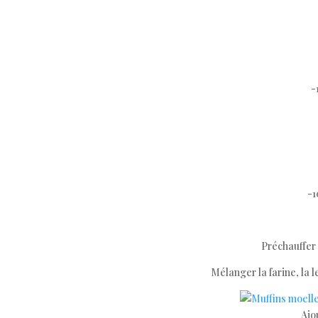
-
-1
Préchauffer 
Mélanger la farine, la l
Ajou