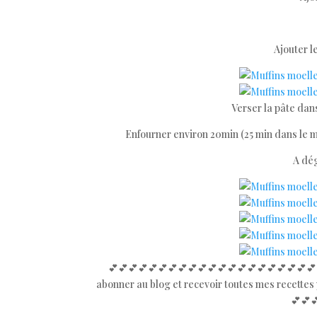
Ajouter l
Verser la pâte dans
Enfourner environ 20min (25 min dans le mi
A dég
💕💕💕💕💕💕💕💕💕💕💕💕💕💕💕💕💕💕💕💕💕
abonner au blog et recevoir toutes mes recette
💕💕