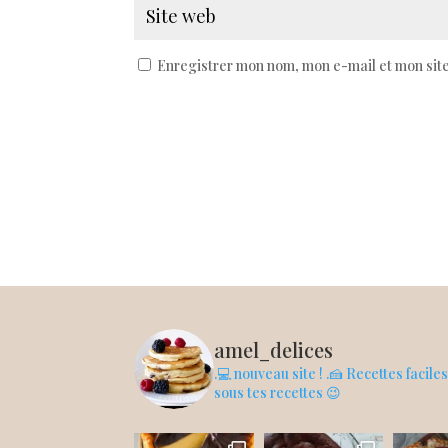
Enregistrer mon nom, mon e-mail et mon sit
amel_delices
.💻 nouveau site !
.🍰 Recettes facile
sous tes recettes 😉