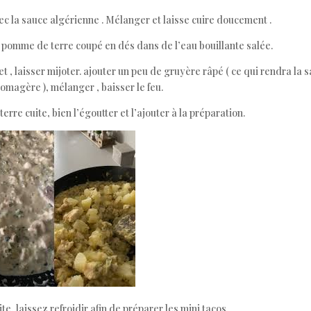
ec la sauce algérienne . Mélanger et laisse cuire doucement .
e pomme de terre coupé en dés dans de l’eau bouillante salée.
et , laisser mijoter. ajouter un peu de gruyère râpé ( ce qui rendra la 
omagère ), mélanger , baisser le feu.
rre cuite, bien l’égoutter et l’ajouter à la préparation.
te, laissez refroidir afin de préparer les mini tacos.