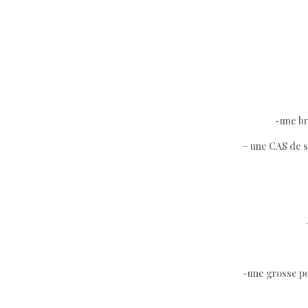
-une br
– une CAS de s
-une grosse po