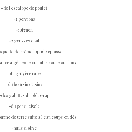
-de l escalope de poulet
-2 poivrons
-1oignon
-2 gousses d ail
iquette de crème liquide épaisse
auce algérienne ou autre sauce au choix
-du gruyère râpé
-du boursin cuisine
-des galettes de blé /wrap
-du persil ciselé
mme de terre cuite à l’eau coupe en dés
-huile d’olive