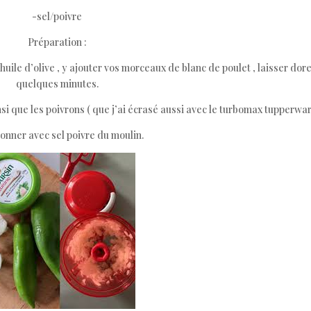
-sel/poivre
Préparation :
huile d’olive , y ajouter vos morceaux de blanc de poulet , laisser dor
quelques minutes.
nsi que les poivrons ( que j’ai écrasé aussi avec le turbomax tupperware
onner avec sel poivre du moulin.