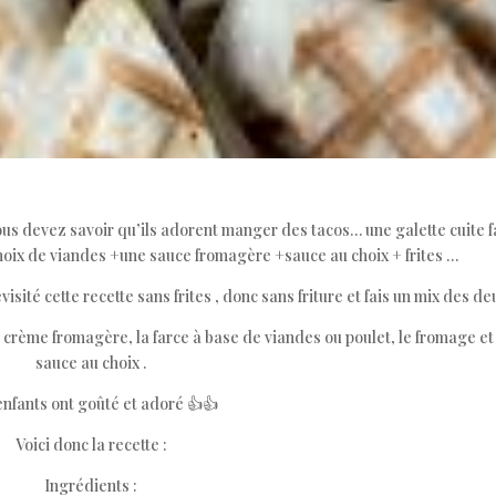
ous devez savoir qu’ils adorent manger des tacos… une galette cuite 
 choix de viandes +une sauce fromagère +sauce au choix + frites …
visité cette recette sans frites , donc sans friture et fais un mix des de
a crème fromagère, la farce à base de viandes ou poulet, le fromage et
sauce au choix .
enfants ont goûté et adoré 👍👍
Voici donc la recette :
Ingrédients :