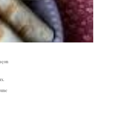
façon
ux.
 une