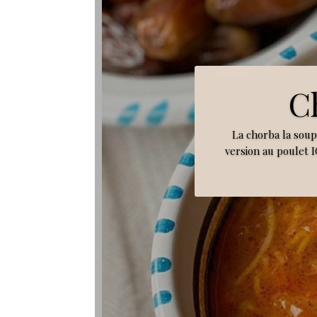
C
La chorba la sou
version au poulet I