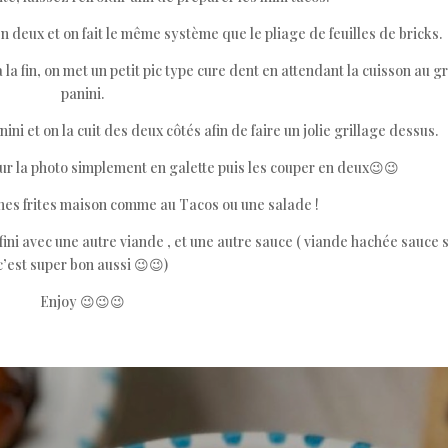
en deux et on fait le même système que le pliage de feuilles de bricks.
la fin, on met un petit pic type cure dent en attendant la cuisson au gri
panini.
nini et on la cuit des deux côtés afin de faire un jolie grillage dessus.
ur la photo simplement en galette puis les couper en deux😉😉
nes frites maison comme au Tacos ou une salade !
nfini avec une autre viande , et une autre sauce ( viande hachée sauce 
c’est super bon aussi 😉😉)
Enjoy 😉😉😉