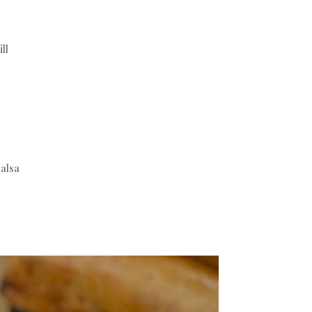
ll
salsa