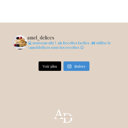
amel_delices
.💻 nouveau site !
.🍰 Recettes faciles
. 📸 utilise le
#ameldelices sous tes recettes 😉
Voir plus
Suivre