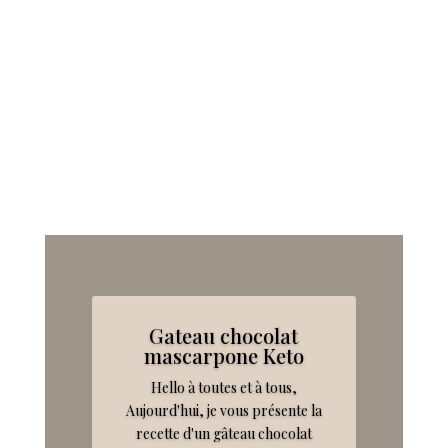
Gateau chocolat
mascarpone Keto
Hello à toutes et à tous,
Aujourd'hui, je vous présente la
recette d'un gâteau chocolat