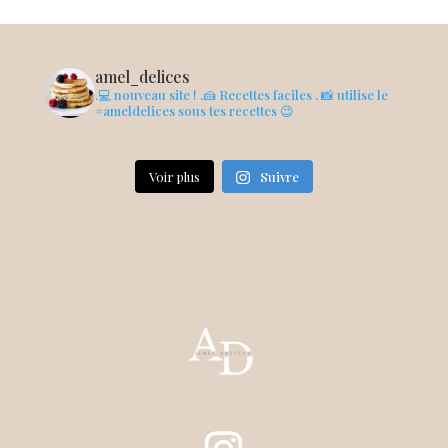
amel_delices
.💻 nouveau site !
.🍰 Recettes faciles
. 📸 utilise le
#ameldelices sous tes recettes 😉
Voir plus
Suivre