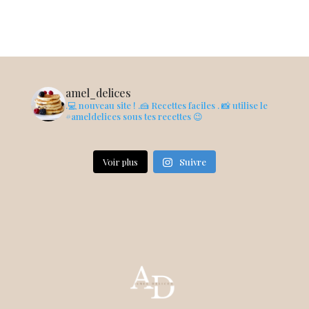
amel_delices
.💻 nouveau site !
.🍰 Recettes faciles
. 📸 utilise le
#ameldelices sous tes recettes 😉
Voir plus
Suivre