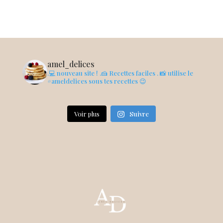
amel_delices
.💻 nouveau site !
.🍰 Recettes faciles
. 📸 utilise le
#ameldelices sous tes recettes 😉
Voir plus
Suivre