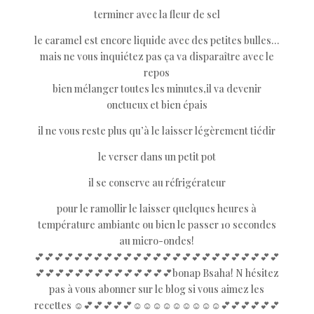
terminer avec la fleur de sel
le caramel est encore liquide avec des petites bulles…
mais ne vous inquiétez pas ça va disparaître avec le
repos
bien mélanger toutes les minutes,il va devenir
onctueux et bien épais
il ne vous reste plus qu’à le laisser légèrement tiédir
le verser dans un petit pot
il se conserve au réfrigérateur
pour le ramollir le laisser quelques heures à
température ambiante ou bien le passer 10 secondes
au micro-ondes!
💕💕💕💕💕💕💕💕💕💕💕💕💕💕💕💕💕💕💕💕💕💕💕💕💕
💕💕💕💕💕💕💕💕💕💕💕💕💕💕bonap Bsaha! N hésitez
pas à vous abonner sur le blog si vous aimez les
recettes ☺️💕💕💕💕💕☺️☺️☺️☺️☺️☺️☺️☺️☺️💕💕💕💕💕💕