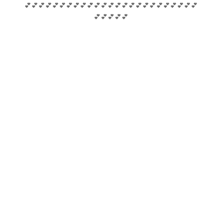
💕💕💕💕💕💕💕💕💕💕💕💕💕💕💕💕💕💕💕💕💕💕💕💕💕
💕💕💕💕💕