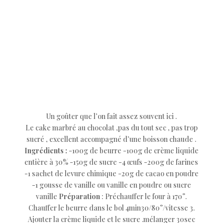
Un goûter que l’on fait assez souvent ici .
Le cake marbré au chocolat ,pas du tout sec , pas trop
sucré , excellent accompagné d’une boisson chaude .
Ingrédients :
-100g de beurre -100g de crème liquide
entière à 30% -150g de sucre -4 œufs -200g de farines
-1 sachet de levure chimique -20g de cacao en poudre
-1 gousse de vanille ou vanille en poudre ou sucre
vanille
Préparation
: Préchauffer le four à 170°.
Chauffer le beurre dans le bol 4min30/80°/vitesse 3.
Ajouter la crème liquide et le sucre .mélanger 30sec