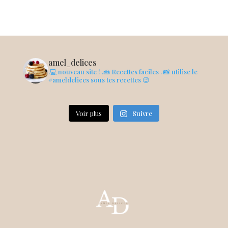
amel_delices
.💻 nouveau site !
.🍰 Recettes faciles
. 📸 utilise le
#ameldelices sous tes recettes 😉
Voir plus
Suivre