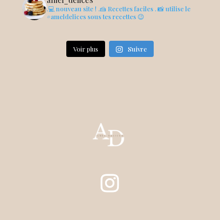
.💻 nouveau site !
.🍰 Recettes faciles
. 📸 utilise le
#ameldelices sous tes recettes 😉
Voir plus
Suivre