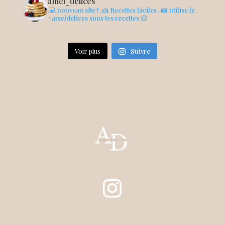
amel_delices
.💻 nouveau site !
.🍰 Recettes faciles
. 📸 utilise le
#ameldelices sous tes recettes 😉
Voir plus
Suivre