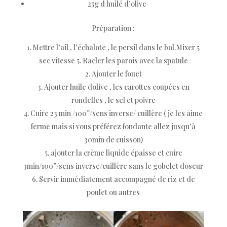
25g d huilé d’olive
Préparation :
Mettre l’ail , l’échalote , le persil dans le bol.Mixer 5
sec vitesse 5. Racler les parois avec la spatule
Ajouter le fouet
Ajouter huile dolive , les carottes coupées en
rondelles , le sel et poivre
Cuire 23 min /100°/sens inverse/ cuillère ( je les aime
ferme mais si vous préférez fondante allez jusqu’à
30min de cuisson)
ajouter la crème liquide épaisse et cuire
3min/100°/sens inverse/cuillère sans le gobelet doseur
Servir immédiatement accompagné de riz et de
poulet ou autres