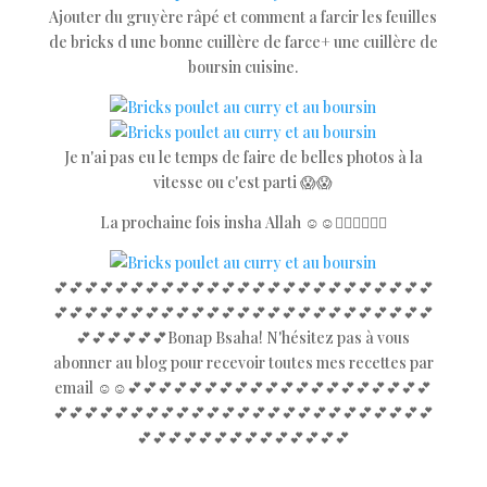
Ajouter du gruyère râpé et comment a farcir les feuilles
de bricks d une bonne cuillère de farce+ une cuillère de
boursin cuisine.
Je n'ai pas eu le temps de faire de belles photos à la
vitesse ou c'est parti 😱😱
La prochaine fois insha Allah ☺️☺️👍🏻👍🏻👍🏻
💕💕💕💕💕💕💕💕💕💕💕💕💕💕💕💕💕💕💕💕💕💕💕💕💕
💕💕💕💕💕💕💕💕💕💕💕💕💕💕💕💕💕💕💕💕💕💕💕💕💕
💕💕💕💕💕💕Bonap Bsaha! N'hésitez pas à vous
abonner au blog pour recevoir toutes mes recettes par
email ☺️☺️💕💕💕💕💕💕💕💕💕💕💕💕💕💕💕💕💕💕💕💕
💕💕💕💕💕💕💕💕💕💕💕💕💕💕💕💕💕💕💕💕💕💕💕💕💕
💕💕💕💕💕💕💕💕💕💕💕💕💕💕