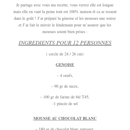
Je partage avec vous ma recette, vous verrez elle est longue
mais elle en vaut la peine tout est 100% maison ét ca se ressent
dans le goût ! J’ai préparé la génoise et les mousses une soiree
et J’ai fait le miroir le léndemain pour m’assurer que les
mousses soient bien prises :
INGREDIENTS POUR 12 PERSONNES
( cercle de 24 / 26 cm)
GENOISE
– 4 oeufs,
– 90 gr de sucre,
– 100 gr de farine de blé T45,
-1 pincée de sel
MOUSSE AU CHOCOLAT BLANC
– 180 gr de chocolat blanc patissier,