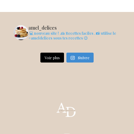
amel_delices
.💻 nouveau site !
.🍰 Recettes faciles
. 📸 utilise le
#ameldelices sous tes recettes 😉
Voir plus
Suivre