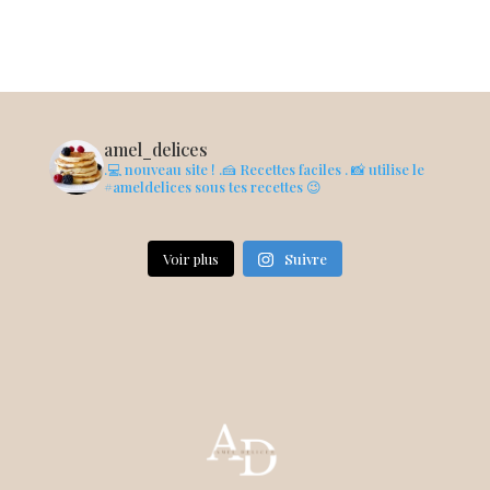
amel_delices
.💻 nouveau site !
.🍰 Recettes faciles
. 📸 utilise le
#ameldelices sous tes recettes 😉
Voir plus
Suivre