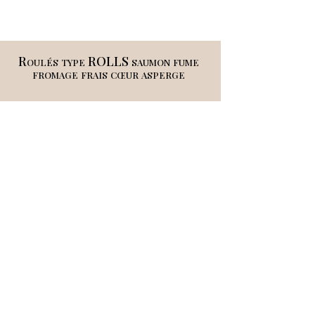
Roulés type ROLLS saumon fume
fromage frais cœur asperge