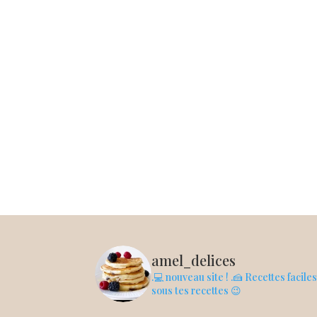
amel_delices
.💻 nouveau site !
.🍰 Recettes facile
sous tes recettes 😉