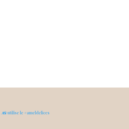
s
. 📸 utilise le #ameldelices