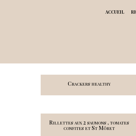
ACCUEIL
R
Crackers healthy
Rillettes aux 2 saumons , tomates
confites et St Môret