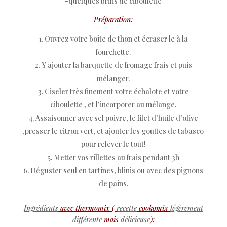
-quelques brins de ciboulette
Préparation:
Ouvrez votre boite de thon et écraser le à la
fourchette.
Y ajouter la barquette de fromage frais et puis
mélanger.
Ciseler très finement votre échalote et votre
ciboulette , et l’incorporer au mélange.
Assaisonner avec sel poivre, le filet d’huile d’olive
,presser le citron vert, et ajouter les gouttes de tabasco
pour relever le tout!
Metter vos rillettes au frais pendant 3h
Déguster seul en tartines, blinis ou avec des pignons
de pains.
Ingrédients
avec thermomix (
recette
cookomix
légèrement
différente
mais
délicieuse
):