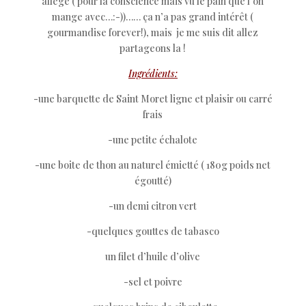
allégé ( pour la conscience mais vu le pain que l’on
mange avec…:-))…… ça n’a pas grand intérêt (
gourmandise forever!), mais je me suis dit allez
partageons la !
Ingrédients:
-une barquette de Saint Moret ligne et plaisir ou carré
frais
-une petite échalote
-une boite de thon au naturel émietté ( 180g poids net
égoutté)
-un demi citron vert
-quelques gouttes de tabasco
un filet d’huile d’olive
-sel et poivre