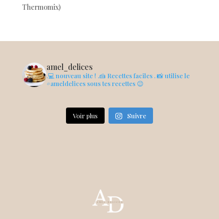
Thermomix)
amel_delices
.💻 nouveau site !
.🍰 Recettes faciles
. 📸 utilise le
#ameldelices sous tes recettes 😉
Voir plus
Suivre