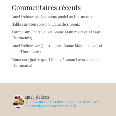
Commentaires récents
Amel Délices
sur
Couscous poulet au thermomix
dalila
sur
Couscous poulet au thermomix
Fatima
sur
Quatre quart Bonne Maman ( avec et sans
Thermomix)
Amel Délices
sur
Quatre quart Bonne Maman ( avec et
sans Thermomix)
Mima
sur
Quatre quart Bonne Maman ( avec et sans
Thermomix)
amel_delices
.💻 nouveau site !
.🍰 Recettes faciles
. 📸 utilise le
#ameldelices sous tes recettes 😉