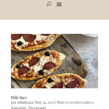
Pidé turc
par
admin7474
|
Mar 24, 2025
|
Plats et recettes salées
,
Ramadan
,
Thermomix