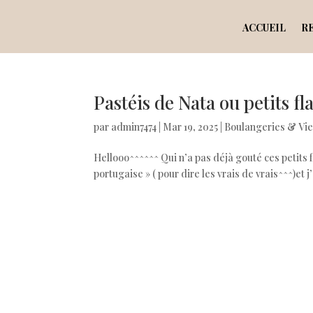
ACCUEIL
R
Pastéis de Nata ou petits fl
par
admin7474
|
Mar 19, 2025
|
Boulangeries & Vie
Hellooo^^^^^^ Qui n’a pas déjà gouté ces petits 
portugaise » ( pour dire les vrais de vrais^^^)et 