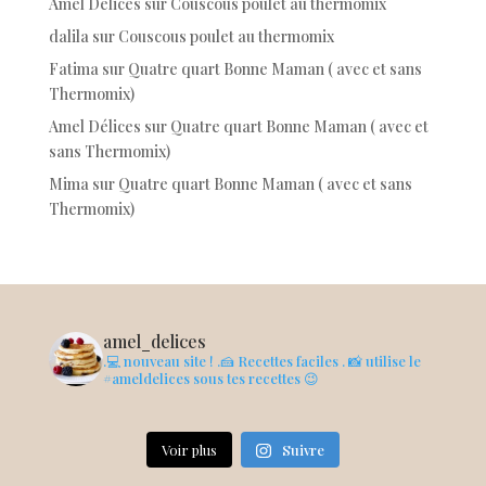
Amel Délices
sur
Couscous poulet au thermomix
dalila
sur
Couscous poulet au thermomix
Fatima
sur
Quatre quart Bonne Maman ( avec et sans
Thermomix)
Amel Délices
sur
Quatre quart Bonne Maman ( avec et
sans Thermomix)
Mima
sur
Quatre quart Bonne Maman ( avec et sans
Thermomix)
amel_delices
.💻 nouveau site !
.🍰 Recettes faciles
. 📸 utilise le
#ameldelices sous tes recettes 😉
Voir plus
Suivre