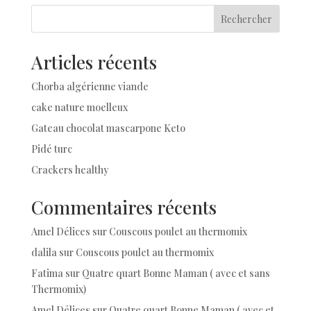
Rechercher
Articles récents
Chorba algérienne viande
cake nature moelleux
Gateau chocolat mascarpone Keto
Pidé turc
Crackers healthy
Commentaires récents
Amel Délices
sur
Couscous poulet au thermomix
dalila
sur
Couscous poulet au thermomix
Fatima
sur
Quatre quart Bonne Maman ( avec et sans
Thermomix)
Amel Délices
sur
Quatre quart Bonne Maman ( avec et