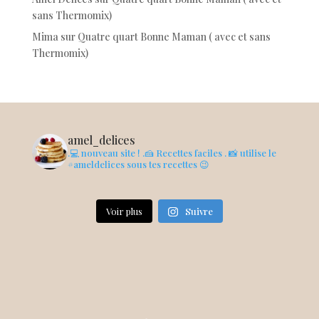
sans Thermomix)
Mima
sur
Quatre quart Bonne Maman ( avec et sans
Thermomix)
amel_delices
.💻 nouveau site !
.🍰 Recettes faciles
. 📸 utilise le
#ameldelices sous tes recettes 😉
Voir plus
Suivre