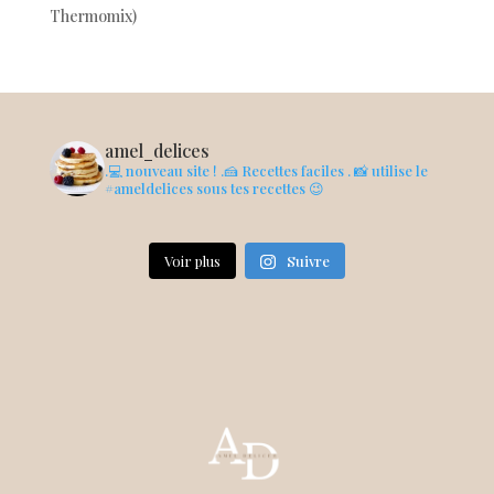
Thermomix)
amel_delices
.💻 nouveau site !
.🍰 Recettes faciles
. 📸 utilise le
#ameldelices sous tes recettes 😉
Voir plus
Suivre