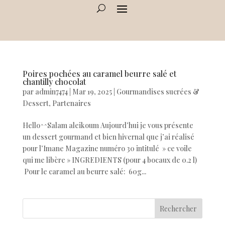
Poires pochées au caramel beurre salé et
chantilly chocolat
par
admin7474
|
Mar 19, 2025
|
Gourmandises sucrées &
Dessert
,
Partenaires
Hello^^Salam aleikoum Aujourd’hui je vous présente
un dessert gourmand et bien hivernal que j’ai réalisé
pour l’Imane Magazine numéro 30 intitulé » ce voile
qui me libère » INGREDIENTS (pour 4 bocaux de 0.2 l)
Pour le caramel au beurre salé: 60g...
Rechercher