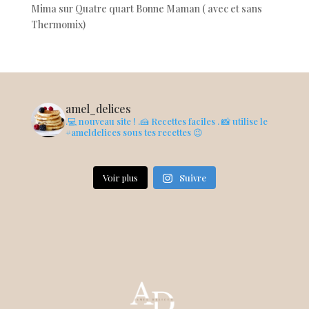
Mima
sur
Quatre quart Bonne Maman ( avec et sans
Thermomix)
amel_delices
.💻 nouveau site !
.🍰 Recettes faciles
. 📸 utilise le
#ameldelices sous tes recettes 😉
Voir plus
Suivre