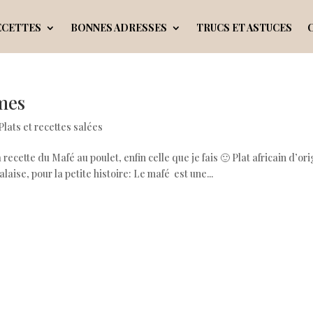
ECETTES
BONNES ADRESSES
TRUCS ET ASTUCES
umes
Plats et recettes salées
recette du Mafé au poulet, enfin celle que je fais 🙂 Plat africain d’or
laise, pour la petite histoire: Le mafé est une...