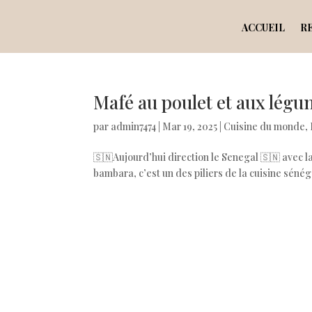
ACCUEIL
R
Mafé au poulet et aux lég
par
admin7474
|
Mar 19, 2025
|
Cuisine du monde
,
🇸🇳Aujourd’hui direction le Senegal 🇸🇳 avec la 
bambara, c’est un des piliers de la cuisine sénéga