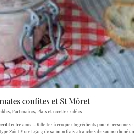
omates confites et St Môret
nables
,
Partenaires
,
Plats et recettes salées
eritif entre amis…. Rillettes à croquer Ingrédients pour 6 personnes :
de type Saint Moret 250 g de saumon frais 2 tranches de saumon fumé un 