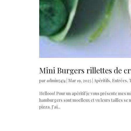
Mini Burgers rillettes de c
par
admin7474
|
Mar 19, 2025
|
Apéritifs
,
Entrées
,
Hellooo! Pour un apéritif je vous présente mes m
hamburgers sont moelleux et vu leurs tailles se m
pizza. J’ai...