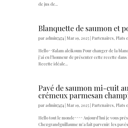
de jus de...
Blanquette de saumon et po
par
admin7474
|
Mar 19, 2025
|
Partenaires
,
Plats 
Hello^^Salam aleikoum Pour changer de la blanqu
j’ai eu l’honneur de présenter cette recette dans
Recette idéale...
Pavé de saumon mi-cuit aux
crémeux parmesan champig
par
admin7474
|
Mar 19, 2025
|
Partenaires
,
Plats 
Hello tout le monde^^^^ Aujourd’hui je vous prése
Chezgrandguillaume m’a fait parvenir: les pavés