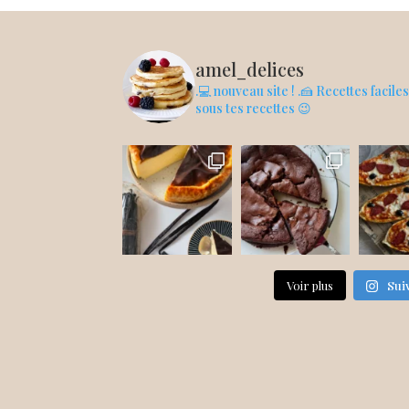
amel_delices
.💻 nouveau site !
.🍰 Recettes facile
sous tes recettes 😉
Voir plus
Sui