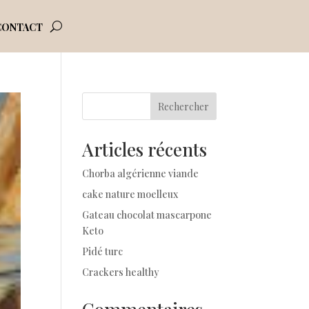
CONTACT
Rechercher
Articles récents
Chorba algérienne viande
cake nature moelleux
Gateau chocolat mascarpone
Keto
Pidé turc
Crackers healthy