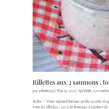
Rillettes aux 2 saumons , t
par
admin7474
|
Mar 19, 2025
|
Apéritifs
,
Les tarti
Hello^^^ Pour aujourd’hui une petite recette d ap
Pour les rillettes : 150 g de fromage à tartiner 