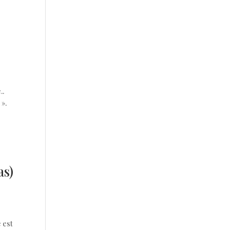
..
 ».
as)
 est