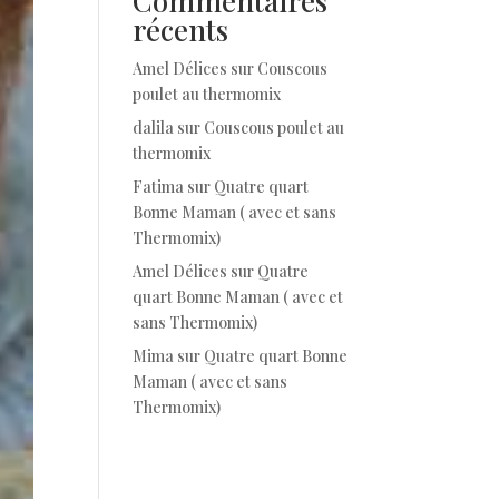
Commentaires
récents
Amel Délices
sur
Couscous
poulet au thermomix
dalila
sur
Couscous poulet au
thermomix
Fatima
sur
Quatre quart
Bonne Maman ( avec et sans
Thermomix)
Amel Délices
sur
Quatre
quart Bonne Maman ( avec et
sans Thermomix)
Mima
sur
Quatre quart Bonne
Maman ( avec et sans
Thermomix)