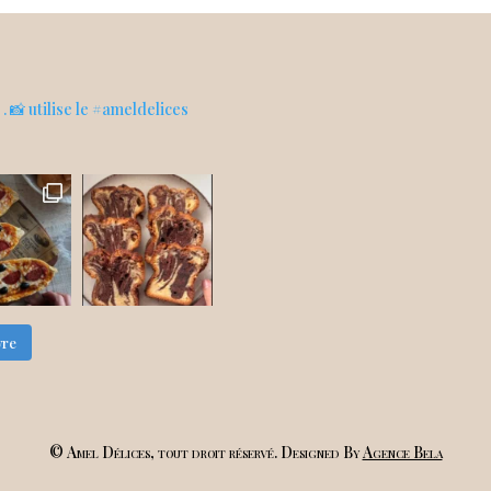
s
. 📸 utilise le #ameldelices
vre
© Amel Délices, tout droit réservé. Designed By
Agence Bela