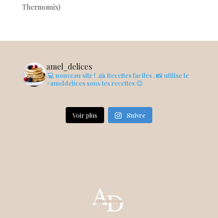
Thermomix)
amel_delices
.💻 nouveau site !
.🍰 Recettes faciles
. 📸 utilise le
#ameldelices sous tes recettes 😉
Voir plus
Suivre