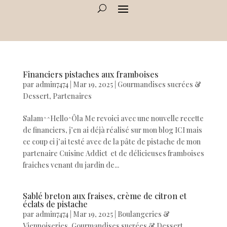
Financiers pistaches aux framboises
par
admin7474
|
Mar 19, 2025
|
Gourmandises sucrées &
Dessert
,
Partenaires
Salam^^Hello^Ôla Me revoici avec une nouvelle recette
de financiers, j’en ai déjà réalisé sur mon blog ICI mais
ce coup ci j’ai testé avec de la pâte de pistache de mon
partenaire Cuisine Addict et de délicieuses framboises
fraiches venant du jardin de...
Sablé breton aux fraises, crème de citron et
éclats de pistache
par
admin7474
|
Mar 19, 2025
|
Boulangeries &
Viennoiseries
,
Gourmandises sucrées & Dessert