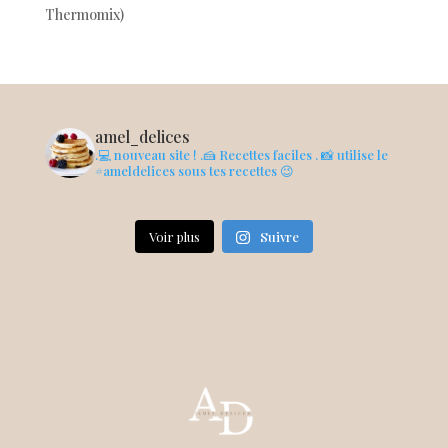
Thermomix)
amel_delices
.💻 nouveau site !
.🍰 Recettes faciles
. 📸 utilise le
#ameldelices sous tes recettes 😉
Voir plus
Suivre