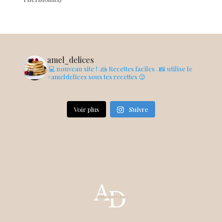
amel_delices
.💻 nouveau site !
.🍰 Recettes faciles
. 📸 utilise le
#ameldelices sous tes recettes 😉
Voir plus
Suivre