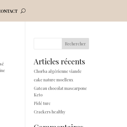
CONTACT
Rechercher
Articles récents
isé
ine
Chorba algérienne viande
cake nature moelleux
Gateau chocolat mascarpone
Keto
Pidé turc
Crackers healthy