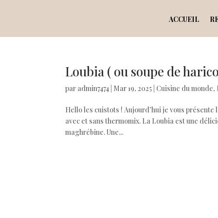
ACCUEIL
R
Loubia ( ou soupe de haric
par
admin7474
|
Mar 19, 2025
|
Cuisine du monde
,
Hello les cuistots ! Aujourd’hui je vous présent
avec et sans thermomix. La Loubia est une délicie
maghrébine. Une...