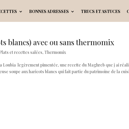
ECETTES
BONNES ADRESSES
TRUCS ET ASTUCES
ots blancs) avec ou sans thermomix
Plats et recettes salées
,
Thermomix
e la Loubia legèrement pimentée, une recette du Maghreb que j ai réal
use soupe aux haricots blancs qui fait partie du patrimoine de la cuis