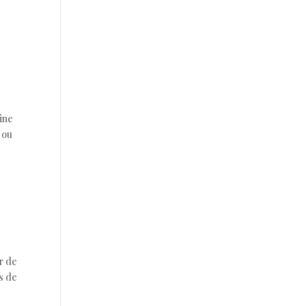
zine
 ou
r de
s de