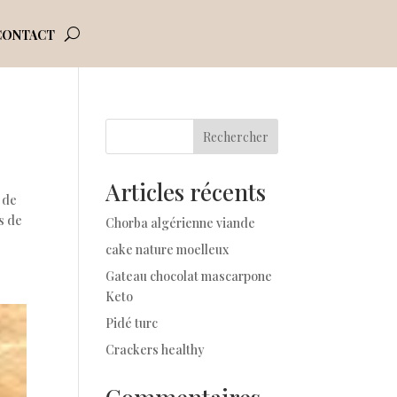
CONTACT
Rechercher
Articles récents
r de
s de
Chorba algérienne viande
cake nature moelleux
Gateau chocolat mascarpone
Keto
Pidé turc
Crackers healthy