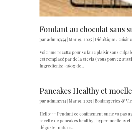
Fondant au chocolat sans su
par
admin7474
|
Mar 19, 2025
|
Diététique / cuisin
Voici une recette pour se faire plaisir sans culp
est remplacé par de la stevia ( vous pouvez auss
Ingrédients: -160g de...
Pancakes Healthy et moell
par
admin7474
|
Mar 19, 2025
|
Boulangeries & Vie
Hello^^^ Pendant ce confinement on ne va pas agg
recette de pancakes healthy , hyper moelleux et l
déguster nature...