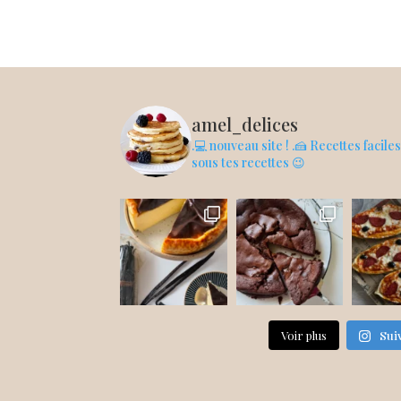
amel_delices
.💻 nouveau site !
.🍰 Recettes facile
sous tes recettes 😉
Voir plus
Sui