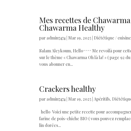
Mes recettes de Chawarma
Chawarma Healthy
par
admin7474
|
Mar 19, 2025
|
Diététique / cuisin
Salam Aleykoum, Hello^^^^ Me revoilà pour cett
sur le thème « Chawarma Oh là la! » ( page 92 d
vous abonner en...
Crackers healthy
par
admin7474
|
Mar 19, 2025
|
Apéritifs
,
Diététique
hello Voici une petite recette pour accompagner 
farine de pois-chiche BIO ( vous pouvez remplacer
lin dorées...