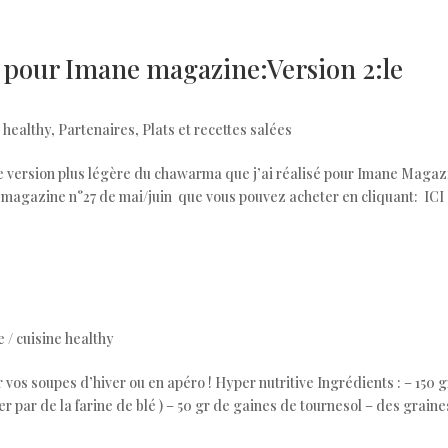
 pour Imane magazine:Version 2:le
e healthy
,
Partenaires
,
Plats et recettes salées
e version plus légère du chawarma que j’ai réalisé pour Imane Maga
u magazine n°27 de mai/juin que vous pouvez acheter en cliquant: ICI
 / cuisine healthy
vos soupes d’hiver ou en apéro ! Hyper nutritive Ingrédients : – 150 g
 par de la farine de blé ) – 50 gr de gaines de tournesol – des graine