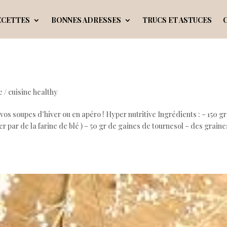
ECETTES
BONNES ADRESSES
TRUCS ET ASTUCES
 / cuisine healthy
vos soupes d’hiver ou en apéro ! Hyper nutritive Ingrédients : – 150 g
 par de la farine de blé ) – 50 gr de gaines de tournesol – des graine