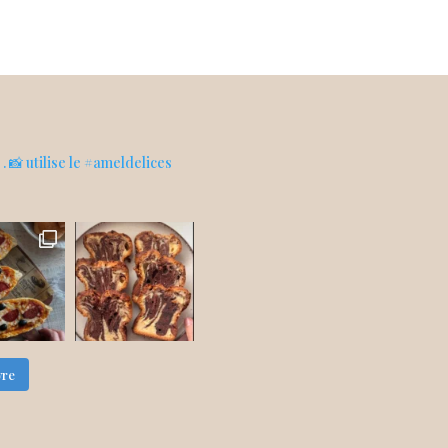
s
. 📸 utilise le #ameldelices
vre