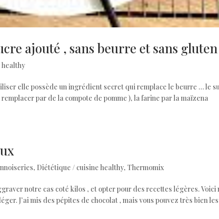
cre ajouté , sans beurre et sans gluten
e healthy
abiliser elle possède un ingrédient secret qui remplace le beurre … le s
i remplacer par de la compote de pomme ), la farine par la maïzena
eux
nnoiseries
,
Diététique / cuisine healthy
,
Thermomix
raver notre cas coté kilos , et opter pour des recettes légères. Voici
éger. J’ai mis des pépites de chocolat , mais vous pouvez très bien les