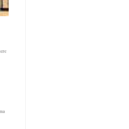
ucre
 ma