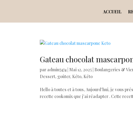
ACCUEIL
R
Gateau chocolat mascarpo
par
admin7474
|
Mai 12, 2025
|
Boulangeries & Vie
Dessert
,
goûter
,
Kéto
,
Kéto
Hello à toutes et à tous, Aujourd’hui, je vous pré
recette cookomix que j’ai réadapter . Cette recette