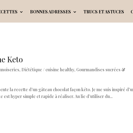
ECETTES
BONNES ADRESSES
TRUCS ET ASTUCES
ne Keto
nnoiseries
,
Diététique / cuisine healthy
,
Gourmandises sucrées &
sente la recette d’un gâteau chocolat façon kéto. Je me suis inspiré d’
 est hyper simple et rapide à réaliser. Au lie d’utiliser du...