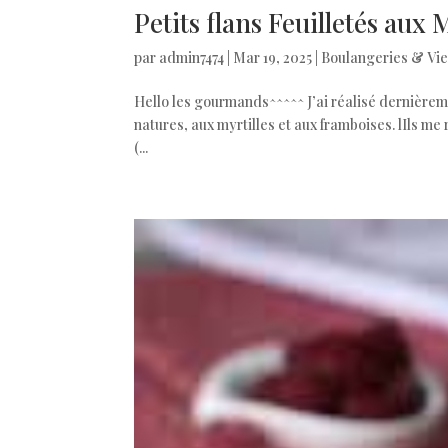
Petits flans Feuilletés aux 
par
admin7474
|
Mar 19, 2025
|
Boulangeries & Vie
Hello les gourmands^^^^^ J’ai réalisé dernièrement
natures, aux myrtilles et aux framboises. lIls me r
(...