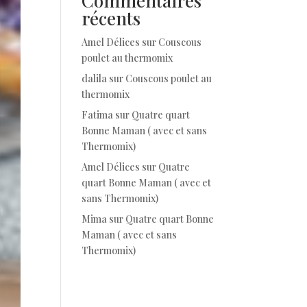
Commentaires
récents
Amel Délices
sur
Couscous
poulet au thermomix
dalila
sur
Couscous poulet au
thermomix
Fatima
sur
Quatre quart
Bonne Maman ( avec et sans
Thermomix)
Amel Délices
sur
Quatre
quart Bonne Maman ( avec et
sans Thermomix)
Mima
sur
Quatre quart Bonne
Maman ( avec et sans
Thermomix)