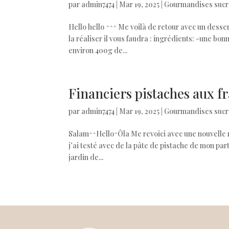
par
admin7474
|
Mar 19, 2025
|
Gourmandises sucr
Hello hello ^^^ Me voilà de retour avec un dessert
la réaliser il vous faudra : ingrédients: -une bon
environ 400g de...
Financiers pistaches aux f
par
admin7474
|
Mar 19, 2025
|
Gourmandises sucr
Salam^^Hello^Ôla Me revoici avec une nouvelle rec
j’ai testé avec de la pâte de pistache de mon pa
jardin de...