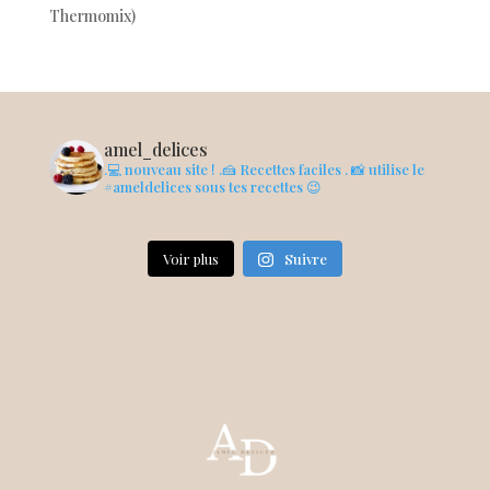
Thermomix)
amel_delices
.💻 nouveau site !
.🍰 Recettes faciles
. 📸 utilise le
#ameldelices sous tes recettes 😉
Voir plus
Suivre