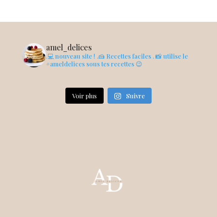
amel_delices
.💻 nouveau site !
.🍰 Recettes faciles
. 📸 utilise le
#ameldelices sous tes recettes 😉
Voir plus
Suivre