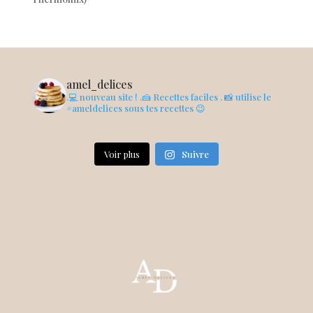
amel_delices
.💻 nouveau site !
.🍰 Recettes faciles
. 📸 utilise le
#ameldelices sous tes recettes 😉
Voir plus
Suivre