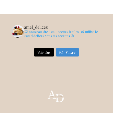
amel_delices
.💻 nouveau site !
.🍰 Recettes faciles
. 📸 utilise le
#ameldelices sous tes recettes 😉
Voir plus
Suivre