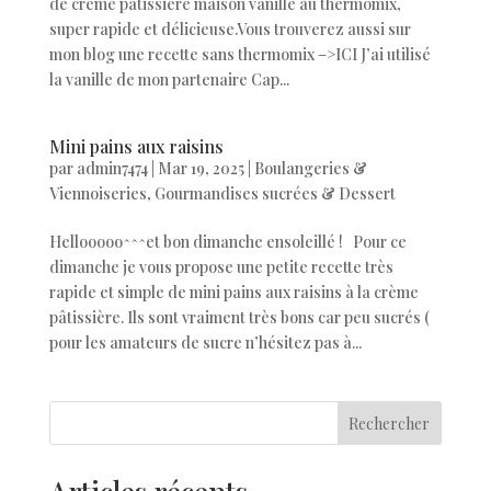
de crème pâtissière maison vanillé au thermomix,
super rapide et délicieuse.Vous trouverez aussi sur
mon blog une recette sans thermomix –>ICI J’ai utilisé
la vanille de mon partenaire Cap...
Mini pains aux raisins
par
admin7474
|
Mar 19, 2025
|
Boulangeries &
Viennoiseries
,
Gourmandises sucrées & Dessert
Hellooooo^^^et bon dimanche ensoleillé ! Pour ce
dimanche je vous propose une petite recette très
rapide et simple de mini pains aux raisins à la crème
pâtissière. Ils sont vraiment très bons car peu sucrés (
pour les amateurs de sucre n’hésitez pas à...
Rechercher