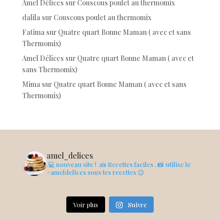
Amel Délices
sur
Couscous poulet au thermomix
dalila
sur
Couscous poulet au thermomix
Fatima
sur
Quatre quart Bonne Maman ( avec et sans
Thermomix)
Amel Délices
sur
Quatre quart Bonne Maman ( avec et
sans Thermomix)
Mima
sur
Quatre quart Bonne Maman ( avec et sans
Thermomix)
amel_delices
.💻 nouveau site !
.🍰 Recettes faciles
. 📸 utilise le
#ameldelices sous tes recettes 😉
Voir plus
Suivre