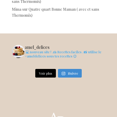
sans Thermomix)
Mima
sur
Quatre quart Bonne Maman ( avec et sans
Thermomix)
amel_delices
.💻 nouveau site !
.🍰 Recettes faciles
. 📸 utilise le
#ameldelices sous tes recettes 😉
Voir plus
Suivre