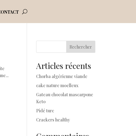
CONTACT
Rechercher
Articles récents
ite
ne...
Chorba algérienne viande
cake nature moelleux
Gateau chocolat mascarpone
Keto
Pidé turc
Crackers healthy