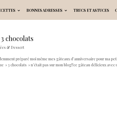
ECETTES
BONNES ADRESSES
TRUCS ET ASTUCES
3 chocolats
ées & Dessert
évidemment préparé moi même mes gâteaux d’anniversaire pour ma pet
ue » 3 chocolats » n’était pas sur mon blog!!ce gâteau délicieux avec u