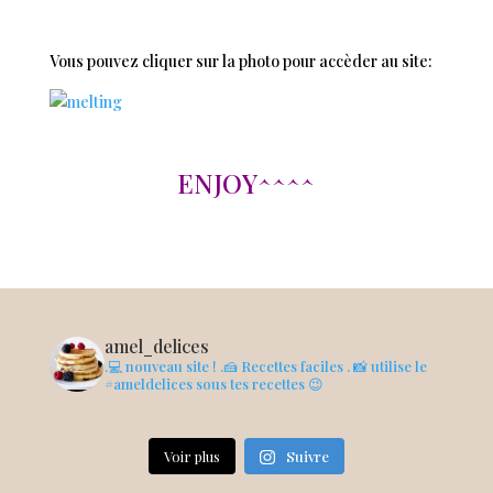
Vous pouvez cliquer sur la photo pour accèder au site:
ENJOY^^^^
amel_delices
.💻 nouveau site !
.🍰 Recettes faciles
. 📸 utilise le
#ameldelices sous tes recettes 😉
Voir plus
Suivre