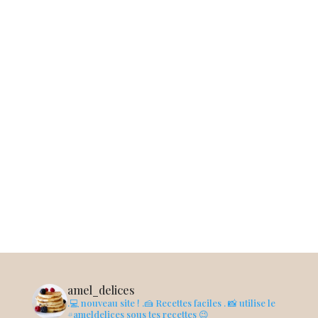
amel_delices
.💻 nouveau site !
.🍰 Recettes faciles
. 📸 utilise le
#ameldelices sous tes recettes 😉