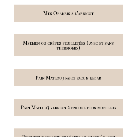
Mes Oranais à l’abricot
Msemen ou crêpes feuilletées ( avec et sans
thermomix)
Pain Matlou3 farci façon kebab
Pain Matlou3 version 2 encore plus moelleux
Beignets moelleux et légers au sucre ( façon