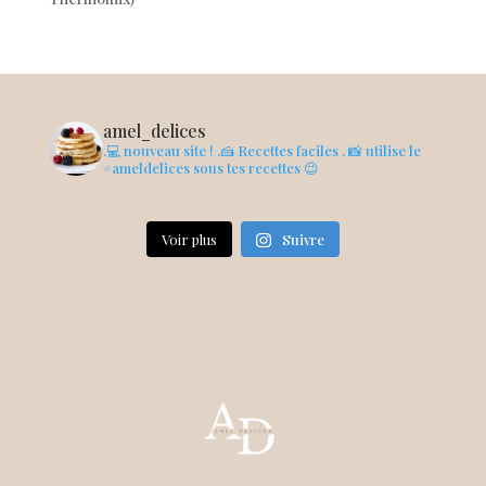
amel_delices
.💻 nouveau site !
.🍰 Recettes faciles
. 📸 utilise le
#ameldelices sous tes recettes 😉
Voir plus
Suivre