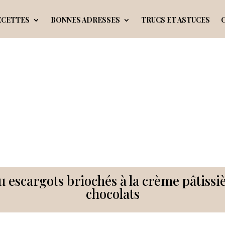
ECETTES
BONNES ADRESSES
TRUCS ET ASTUCES
u escargots briochés à la crème pâtissi
chocolats