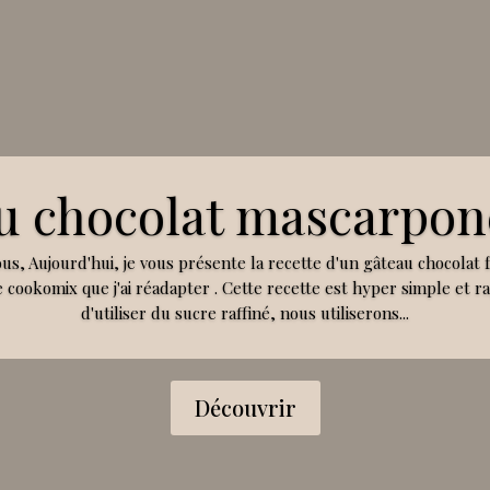
u chocolat mascarpon
ous, Aujourd'hui, je vous présente la recette d'un gâteau chocolat 
 cookomix que j'ai réadapter . Cette recette est hyper simple et rap
d'utiliser du sucre raffiné, nous utiliserons...
Découvrir