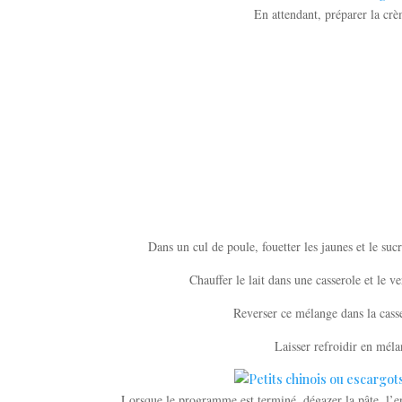
En attendant, préparer la crè
Dans un cul de poule, fouetter les jaunes et le su
Chauffer le lait dans une casserole et le 
Reverser ce mélange dans la casse
Laisser refroidir en méla
Lorsque le programme est terminé, dégazer la pâte, l’en