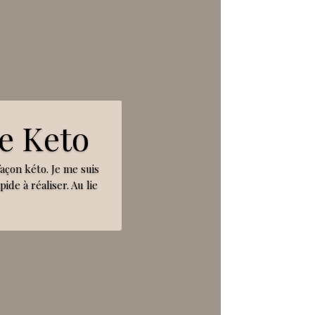
e Keto
façon kéto. Je me suis
ide à réaliser. Au lie