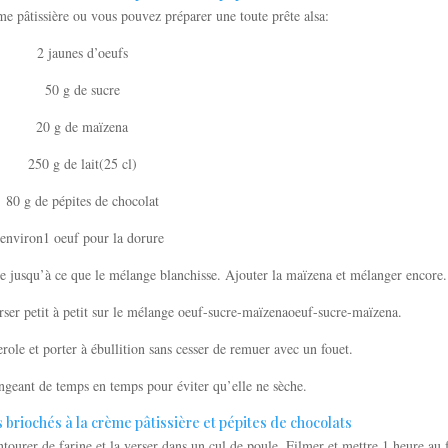
me pâtissière ou vous pouvez préparer une toute prête alsa:
2 jaunes d’oeufs
50 g de sucre
20 g de maïzena
250 g de lait(25 cl)
80 g de pépites de chocolat
environ1 oeuf pour la dorure
cre jusqu’à ce que le mélange blanchisse. Ajouter la maïzena et mélanger encore.
verser petit à petit sur le mélange oeuf-sucre-maïzenaoeuf-sucre-maïzena.
role et porter à ébullition sans cesser de remuer avec un fouet.
ngeant de temps en temps pour éviter qu’elle ne sèche.
tourer de farine et la verser dans un cul de poule. Filmer et mettre 1 heure au 