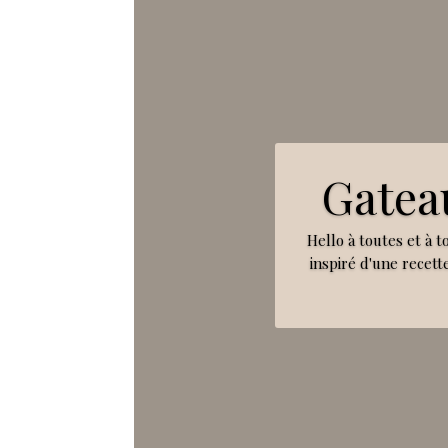
Gatea
Hello à toutes et à t
inspiré d'une recette